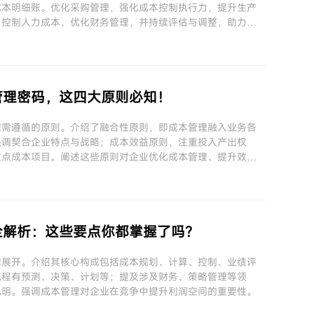
成本明细账。优化采购管理，强化成本控制执行力，提升生产
，控制人力成本，优化财务管理，并持续评估与调整，助力企
管理密码，这四大原则必知！
理需遵循的原则。介绍了融合性原则，即成本管理融入业务各
强调契合企业特点与战略；成本效益原则，注重投入产出权
重点成本项目。阐述这些原则对企业优化成本管理、提升效益
全解析：这些要点你都掌握了吗？
理展开。介绍其核心构成包括成本规划、计算、控制、业绩评
流程有预测、决策、计划等；提及涉及财务、策略管理等领
说明。强调成本管理对企业在竞争中提升利润空间的重要性。