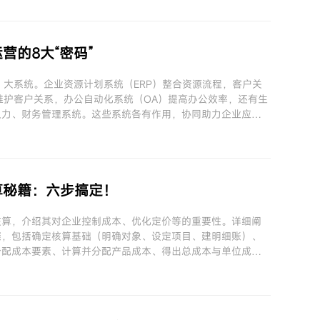
营的8大“密码”
8 大系统。企业资源计划系统（ERP）整合资源流程，客户关
维护客户关系，办公自动化系统（OA）提高办公效率，还有生
人力、财务管理系统。这些系统各有作用，协同助力企业应对
。
算秘籍：六步搞定！
核算，介绍其对企业控制成本、优化定价等的重要性。详细阐
骤，包括确定核算基础（明确对象、设定项目、建明细账）、
分配成本要素、计算并分配产品成本、得出总成本与单位成
本。