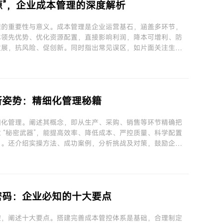
开源”，企业成本管理的深度解析
理的重要性与意义。成本管理是企业运营基石，涵盖多环节，
本领先优势、优化资源配置，直接影响利润，降本可增利、防
发展，抗风险、促创新。同时指出常见误区，如片面关注生产
呼吁重视成本管理。
新姿势：精细化管理秘籍
细化管理。阐述其概念，即从生产、采购、销售等环节精确把
 “秘密武器”，能提高效率、降低成本、严控质量、科学配置
力。还介绍实操方法、成功案例，分析挑战及对策，鼓励企业
密码：企业必知的十大要点
控，阐述十大要点。搭建完善成本管控体系是基础，合理制定