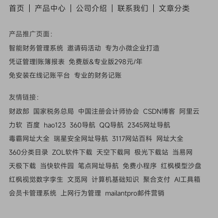
首页
产品中心
公司介绍
联系我们
文章
分类
产品推广页面：
智能财务管理系统
邀请码活动
专为小微企业打造
凭证管理|账簿报表
免费版&专业版298元/年
免安装在线记账平台
专业的财务记账
友情链接：
财政部
国家税务总局
中国注册会计师协会
CSDN博客
阿里云
力软
百度
hao123
360导航
QQ导航
2345网址导航
毒霸网址大全
瑞星安全网址导航
3117网站百科
网址大全
360分类目录
ZOL软件下载
天空下载网
极光下载站
当易网
天极下载
当快软件园
笔点网址导航
免费小程序
红枫模型沙盘
红枫视觉数字孪生
文觅网
计算机基础知识
聚合支付
AI工具箱
会员卡管理系统
上网行为管理
mailantpro邮件营销