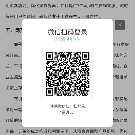
期更新功能，优化操作界面。并且提供7*24小时的在线客服，随时
解答用户的疑问，确保企业使用过程中无后顾之忧。
×
五、网页版免费记账在中小微企业中的应用案例
微信扫码登录
去使用财务软件
案例一：小型服装加工厂
某小型服装加工厂，主要承接各类服
装订单。在使用网页版免费记账工具之前，企业采用手工记账的方
式，不仅效率低下，而且容易出现错误。由于财务数据不清晰，企
业主很难准确了解每个订单的成本和利润情况，导致在定价和接单
决策上存在盲目性。
在引入一款网页版免费记账工具后，企业财务人员可以轻松记
录每一笔原材料采购、生产加工费用、员工工资等支出，以及每笔
订单的销售收入。通过记账工具生成的报表，企业主能够清晰地看
到每个订单的成本构成和利润空间，从而合理调整产品价格，优化