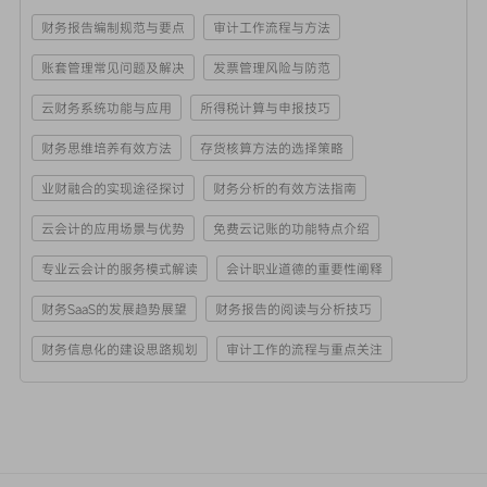
财务报告编制规范与要点
审计工作流程与方法
账套管理常见问题及解决
发票管理风险与防范
云财务系统功能与应用
所得税计算与申报技巧
财务思维培养有效方法
存货核算方法的选择策略
业财融合的实现途径探讨
财务分析的有效方法指南
云会计的应用场景与优势
免费云记账的功能特点介绍
专业云会计的服务模式解读
会计职业道德的重要性阐释
财务SaaS的发展趋势展望
财务报告的阅读与分析技巧
财务信息化的建设思路规划
审计工作的流程与重点关注