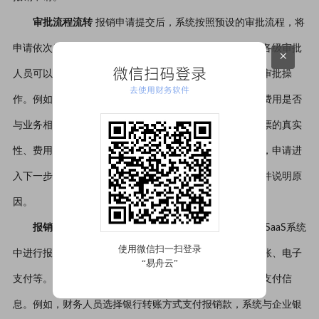
审批流程流转
报销申请提交后，系统按照预设的审批流程，将
申请依次发送给部门负责人、财务审核人员等进行审批。各级审批
×
微信扫码登录
人员可以在系统中查看报销申请的详细信息和附件，进行审批操
去使用财务软件
作。例如，部门负责人可以根据业务实际情况，判断该项费用是否
与业务相关，是否同意报销。财务审核人员则重点审核发票的真实
性、费用的合理性以及报销金额的准确性等。若审批通过，申请进
入下一步骤；若审批不通过，系统会将申请退回给员工，并说明原
因。
报销支付处理
报销申请通过审批后，财务人员在财务SaaS系统
中进行报销支付操作。系统支持多种支付方式，如银行转账、电子
支付等。支付完成后，系统自动更新财务数据，记录报销支付信
息。例如，财务人员选择银行转账方式支付报销款，系统与企业银