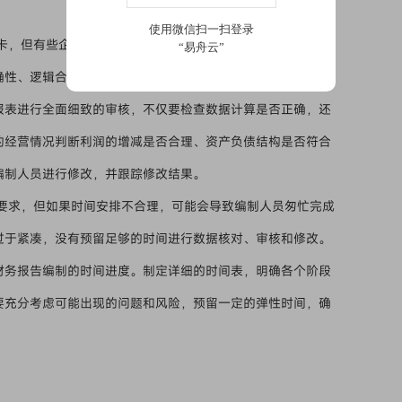
卡，但有些企业对报告审核不够重视，审核环节流于形式。审
确性、逻辑合理性等进行深入检查。 建立健全严格的审核制
报表进行全面细致的审核，不仅要检查数据计算是否正确，还
的经营情况判断利润的增减是否合理、资产负债结构是否符合
编制人员进行修改，并跟踪修改结果。
要求，但如果时间安排不合理，可能会导致编制人员匆忙完成
过于紧凑，没有预留足够的时间进行数据核对、审核和修改。
财务报告编制的时间进度。制定详细的时间表，明确各个阶段
要充分考虑可能出现的问题和风险，预留一定的弹性时间，确