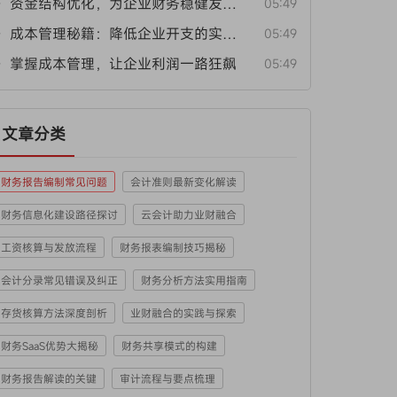
• 资金结构优化，为企业财务稳健发展保驾护航
05:49
• 成本管理秘籍：降低企业开支的实用方法
05:49
• 掌握成本管理，让企业利润一路狂飙
05:49
文章分类
财务报告编制常见问题
会计准则最新变化解读
财务信息化建设路径探讨
云会计助力业财融合
工资核算与发放流程
财务报表编制技巧揭秘
会计分录常见错误及纠正
财务分析方法实用指南
存货核算方法深度剖析
业财融合的实践与探索
财务SaaS优势大揭秘
财务共享模式的构建
财务报告解读的关键
审计流程与要点梳理