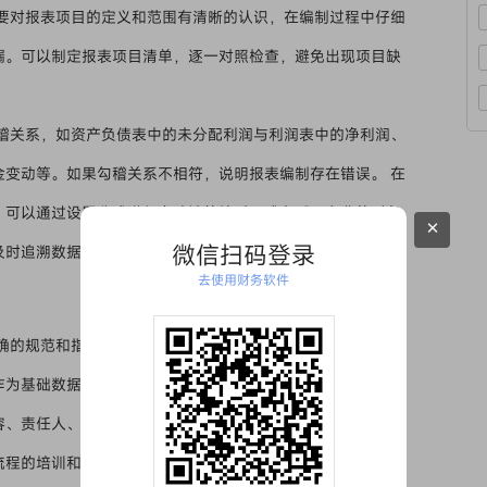
员要对报表项目的定义和范围有清晰的认识，在编制过程中仔细
漏。可以制定报表项目清单，逐一对照检查，避免出现项目缺
稽关系，如资产负债表中的未分配利润与利润表中的净利润、
金变动等。如果勾稽关系不相符，说明报表编制存在错误。 在
。可以通过设置公式进行自动计算核对，或者采用专业的财务
×
微信扫码登录
及时追溯数据来源，查找错误原因并进行修正。
去使用财务软件
确的规范和指引，导致财务人员在编制过程中职责不清、工作
作为基础数据、各个环节的审核要点是什么等。 企业应制定详
容、责任人、时间节点和工作要求。以流程图的形式展示整个
流程的培训和宣传，确保每个财务人员都熟悉并严格按照流程