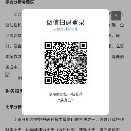
综合分析与建议
×
综合分析该互联网科技企业的财务报表，其在盈利能力、资金
微信扫码登录
流动性和发展潜力方面表现良好。然而，随着市场竞争的加剧，企
去使用财务软件
业需要持续保持创新能力，加大研发投入，以巩固市场地位。同
时，要合理控制投资风险，确保对外投资能够获得预期回报。在资
本运作方面，可以根据企业发展需要，适当优化资本结构，降低融
资成本。
财务报表分析方法总结
比率分析
比率分析是财务报表分析中最常用的方法之一。通过计算各种
财务比率，如偿债能力比率（流动比率、速动比率、资产负债率