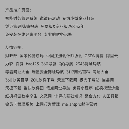
产品推广页面：
智能财务管理系统
邀请码活动
专为小微企业打造
凭证管理|账簿报表
免费版&专业版298元/年
免安装在线记账平台
专业的财务记账
友情链接：
财政部
国家税务总局
中国注册会计师协会
CSDN博客
阿里云
力软
百度
hao123
360导航
QQ导航
2345网址导航
毒霸网址大全
瑞星安全网址导航
3117网站百科
网址大全
360分类目录
ZOL软件下载
天空下载网
极光下载站
当易网
天极下载
当快软件园
笔点网址导航
免费小程序
红枫模型沙盘
红枫视觉数字孪生
文觅网
计算机基础知识
聚合支付
AI工具箱
会员卡管理系统
上网行为管理
mailantpro邮件营销