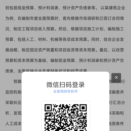
则包括现金预算、预计利润表、预计资产负债表等。 以某建筑企业
为例，在编制年度全面预算时，首先根据市场调研和已签订合同情
况，制定工程项目收入预算。然后，根据项目施工计划，编制施工
预算，包括人工、材料、机械等各项成本预算。同时，结合企业发
展战略，制定固定资产购置和项目投资等资本预算。最后，以经营
预算和资本预算为基础，编制现金预算、预计利润表和预计资产负
债表，全面反映企业年度财务状况和经营成果。
×
预算执行与监控 预算一经确定，必须严格执行。建立预算执行
微信扫码登录
去使用财务软件
监控机制，定期对预算执行情况进行跟踪和分析，及时发现偏差并
采取纠正措施。 例如，某建筑企业每月对预算执行情况进行汇总分
析，发现某个项目实际施工进度滞后于预算进度，导致材料采购和
人工成本支出低于预算。经分析，是由于施工过程中遇到地质条件