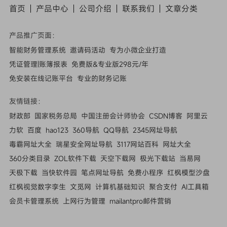
首页
产品中心
公司介绍
联系我们
文章
分类
产品推广页面：
智能财务管理系统
邀请码活动
专为小微企业打造
凭证管理|账簿报表
免费版&专业版298元/年
免安装在线记账平台
专业的财务记账
友情链接：
财政部
国家税务总局
中国注册会计师协会
CSDN博客
阿里云
力软
百度
hao123
360导航
QQ导航
2345网址导航
毒霸网址大全
瑞星安全网址导航
3117网站百科
网址大全
360分类目录
ZOL软件下载
天空下载网
极光下载站
当易网
天极下载
当快软件园
笔点网址导航
免费小程序
红枫模型沙盘
红枫视觉数字孪生
文觅网
计算机基础知识
聚合支付
AI工具箱
会员卡管理系统
上网行为管理
mailantpro邮件营销