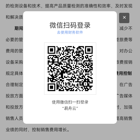
的检测设备和技术，提高产品质量检测的准确性和效率，及时发现
×
和解决质量问题。
微信扫码登录
期间费用控制
（1）
管理费用控制
精简企业管理机构，减少不
去使用财务软件
必要的管理人员，降低人工成本。同时，加强办公费用、差旅费等
费用的管理，制定严格的费用报销标准和审批流程。例如，对办公
设备采购实行集中采购、招标制度，降低采购成本；对差旅费报销
规定具体的住宿、交通标准，避免费用超支。 （2）
销售费用控制
合理制定销售政策，优化销售渠道，降低销售费用。例如，在广告
投放方面，根据目标市场和客户群体的特点，选择合适的广告媒体
和投放方式，提高广告投放效果，避免无效广告支出。同时，加强
销售人员管理，制定合理的销售提成政策，激励销售人员提高销售
业绩的同时，控制销售费用增长。