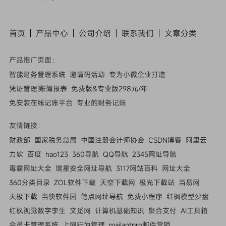
首页
产品中心
公司介绍
联系我们
文章
分类
产品推广页面：
智能财务管理系统
邀请码活动
专为小微企业打造
凭证管理|账簿报表
免费版&专业版298元/年
免安装在线记账平台
专业的财务记账
友情链接：
财政部
国家税务总局
中国注册会计师协会
CSDN博客
阿里云
力软
百度
hao123
360导航
QQ导航
2345网址导航
毒霸网址大全
瑞星安全网址导航
3117网站百科
网址大全
360分类目录
ZOL软件下载
天空下载网
极光下载站
当易网
天极下载
当快软件园
笔点网址导航
免费小程序
红枫模型沙盘
红枫视觉数字孪生
文觅网
计算机基础知识
聚合支付
AI工具箱
会员卡管理系统
上网行为管理
mailantpro邮件营销