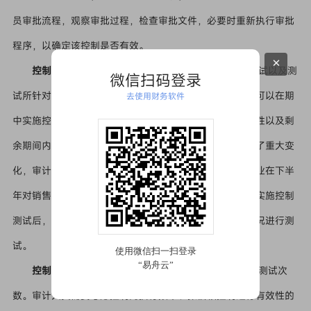
员审批流程，观察审批过程，检查审批文件，必要时重新执行审批
程序，以确定该控制是否有效。
×
控制测试的时间
控制测试的时间包括何时实施控制测试以及测
微信扫码登录
试所针对的控制适用的时点或期间。一般来说，审计人员可以在期
去使用财务软件
中实施控制测试，但需要考虑期中获取的审计证据的有效性以及剩
余期间内部控制的变化情况。如果剩余期间内部控制发生了重大变
化，审计人员需要考虑是否需要追加审计程序。例如，企业在下半
年对销售收款内部控制进行了重大调整，审计人员在期中实施控制
测试后，还需要对调整后的内部控制在剩余期间的运行情况进行测
试。
控制测试的范围
控制测试的范围是指某项控制活动的测试次
数。审计人员需要考虑控制的执行频率、拟信赖控制运行有效性的