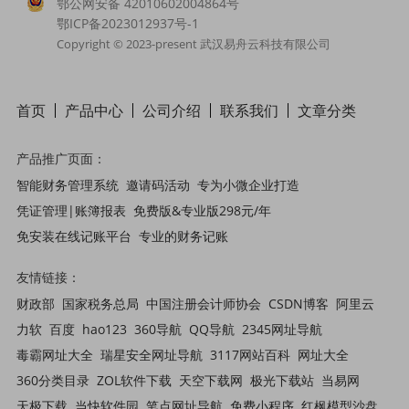
鄂公网安备 42010602004864号
鄂ICP备2023012937号-1
Copyright © 2023-present 武汉易舟云科技有限公司
首页
产品中心
公司介绍
联系我们
文章
分类
产品推广页面：
智能财务管理系统
邀请码活动
专为小微企业打造
凭证管理|账簿报表
免费版&专业版298元/年
免安装在线记账平台
专业的财务记账
友情链接：
财政部
国家税务总局
中国注册会计师协会
CSDN博客
阿里云
力软
百度
hao123
360导航
QQ导航
2345网址导航
毒霸网址大全
瑞星安全网址导航
3117网站百科
网址大全
360分类目录
ZOL软件下载
天空下载网
极光下载站
当易网
天极下载
当快软件园
笔点网址导航
免费小程序
红枫模型沙盘