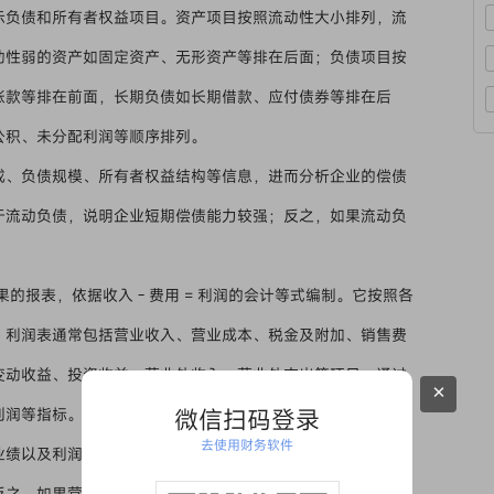
示负债和所有者权益项目。资产项目按照流动性大小排列，流
动性弱的资产如固定资产、无形资产等排在后面；负债项目按
账款等排在前面，长期负债如长期借款、应付债券等排在后
公积、未分配利润等顺序排列。
成、负债规模、所有者权益结构等信息，进而分析企业的偿债
于流动负债，说明企业短期偿债能力较强；反之，如果流动负
报表，依据收入 - 费用 = 利润的会计等式编制。它按照各
。利润表通常包括营业收入、营业成本、税金及附加、销售费
变动收益、投资收益、营业外收入、营业外支出等项目，通过
×
利润等指标。
微信扫码登录
去使用财务软件
业绩以及利润的构成情况。比如，如果企业的营业收入持续增
反之，如果营业收入增长但净利润下降，可能需要关注成本费